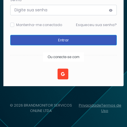
Esqueceu sua senha?
Mantenha-me conectado
Entrar
Ou conecte-se com
©
2026
BRANDMONITOR SERVICOS
Privacidade
Termos de
ONLINE LTDA
Uso